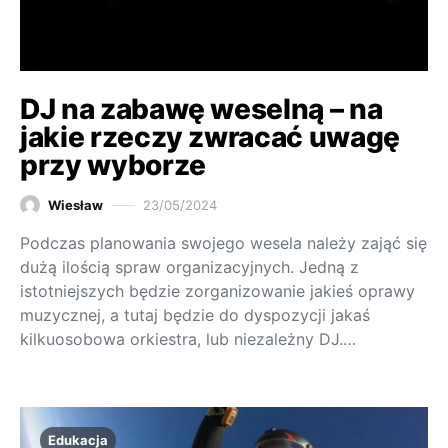
DJ na zabawę weselną – na
jakie rzeczy zwracać uwagę
przy wyborze
Wiesław
23/05/2024
Podczas planowania swojego wesela należy zająć się
dużą ilością spraw organizacyjnych. Jedną z
istotniejszych będzie zorganizowanie jakieś oprawy
muzycznej, a tutaj będzie do dyspozycji jakaś
kilkuosobowa orkiestra, lub niezależny DJ.…
Edukacja