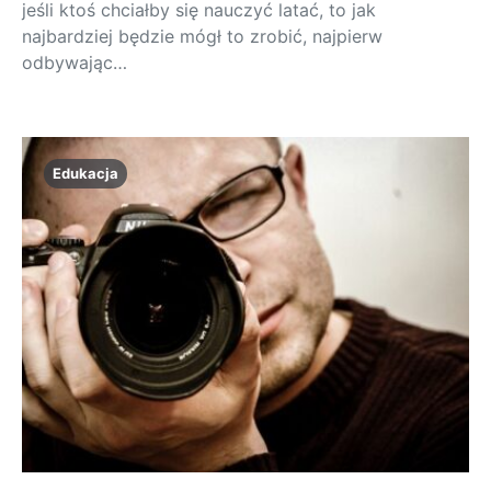
jeśli ktoś chciałby się nauczyć latać, to jak
najbardziej będzie mógł to zrobić, najpierw
odbywając…
Edukacja