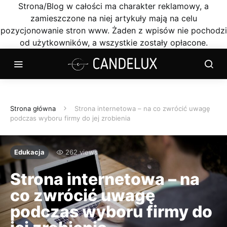
Strona/Blog w całości ma charakter reklamowy, a
zamieszczone na niej artykuły mają na celu
pozycjonowanie stron www. Żaden z wpisów nie pochodzi
od użytkowników, a wszystkie zostały opłacone.
Strona główna
Strona internetowa – na co zwrócić uwagę
podczas wyboru firmy do jej zrobienia
Edukacja
262 views
Strona internetowa – na
co zwrócić uwagę
podczas wyboru firmy do