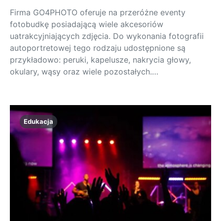
Firma GO4PHOTO oferuje na przeróżne eventy
fotobudkę posiadającą wiele akcesoriów
uatrakcyjniających zdjęcia. Do wykonania fotografii
autoportretowej tego rodzaju udostępnione są
przykładowo: peruki, kapelusze, nakrycia głowy,
okulary, wąsy oraz wiele pozostałych.…
Edukacja