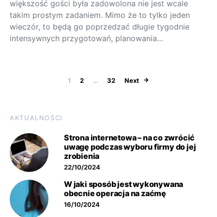
większość gości była zadowolona nie jest wcale
takim prostym zadaniem. Mimo że to tylko jeden
wieczór, to będą go poprzedzać długie tygodnie
intensywnych przygotowań, planowania…
Stronicowani
1
2
…
32
Next
AKTUALNOŚCI
Strona internetowa – na co zwrócić
uwagę podczas wyboru firmy do jej
zrobienia
22/10/2024
W jaki sposób jest wykonywana
obecnie operacja na zaćmę
16/10/2024