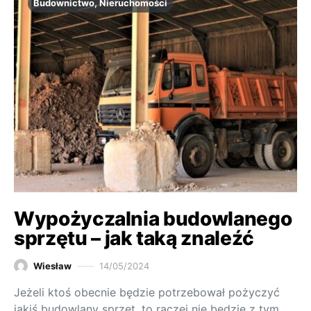
Budownictwo, Nieruchomości
Wypożyczalnia budowlanego
sprzętu – jak taką znaleźć
Wiesław
14/05/2024
Jeżeli ktoś obecnie będzie potrzebował pożyczyć
jakiś budowlany sprzęt, to raczej nie będzie z tym