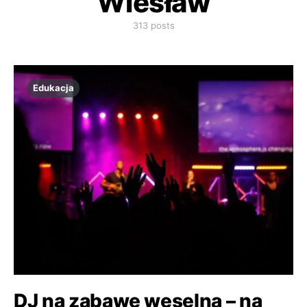
Wiesław
313 posts
Edukacja
DJ na zabawę weselną – na