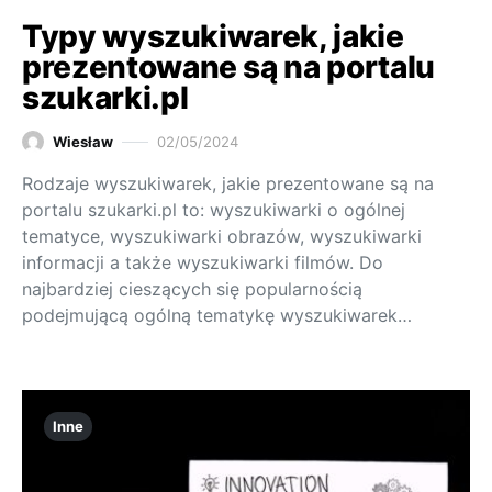
Typy wyszukiwarek, jakie
prezentowane są na portalu
szukarki.pl
Wiesław
02/05/2024
Rodzaje wyszukiwarek, jakie prezentowane są na
portalu szukarki.pl to: wyszukiwarki o ogólnej
tematyce, wyszukiwarki obrazów, wyszukiwarki
informacji a także wyszukiwarki filmów. Do
najbardziej cieszących się popularnością
podejmującą ogólną tematykę wyszukiwarek…
Inne