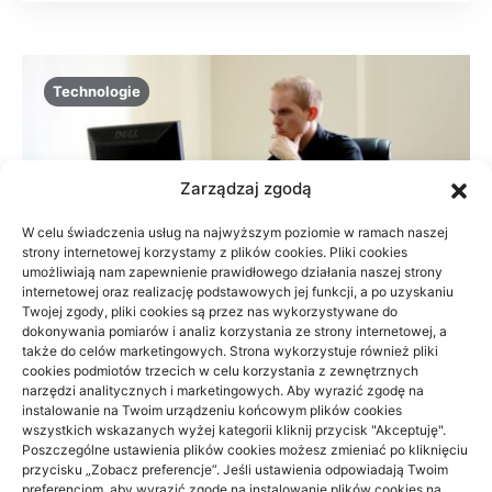
Technologie
Zarządzaj zgodą
W celu świadczenia usług na najwyższym poziomie w ramach naszej
strony internetowej korzystamy z plików cookies. Pliki cookies
umożliwiają nam zapewnienie prawidłowego działania naszej strony
internetowej oraz realizację podstawowych jej funkcji, a po uzyskaniu
Twojej zgody, pliki cookies są przez nas wykorzystywane do
dokonywania pomiarów i analiz korzystania ze strony internetowej, a
także do celów marketingowych. Strona wykorzystuje również pliki
cookies podmiotów trzecich w celu korzystania z zewnętrznych
narzędzi analitycznych i marketingowych. Aby wyrazić zgodę na
instalowanie na Twoim urządzeniu końcowym plików cookies
Dlaczego reklamowe flagi dobrze się
wszystkich wskazanych wyżej kategorii kliknij przycisk "Akceptuję".
sprawdzają w promowaniu firmy
Poszczególne ustawienia plików cookies możesz zmieniać po kliknięciu
przycisku „Zobacz preferencje”. Jeśli ustawienia odpowiadają Twoim
preferencjom, aby wyrazić zgodę na instalowanie plików cookies na