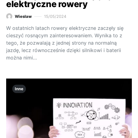
elektryczne rowery
Wiesław
15/05/2024
W ostatnich latach rowery elektryczne zaczęły się
cieszyć rosnącym zainteresowaniem. Wynika to z
tego, że pozwalają z jednej strony na normalną
jazdę, lecz równocześnie dzięki silnikowi i baterii
można nimi…
Inne