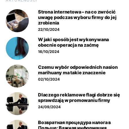
AKTUALNOŚCI
Strona internetowa – na co zwrócić
uwagę podczas wyboru firmy do jej
zrobienia
22/10/2024
W jaki sposób jest wykonywana
obecnie operacja na zaćmę
16/10/2024
Czemu wybór odpowiednich nasion
marihuany ma takie znaczenie
02/10/2024
Dlaczego reklamowe flagi dobrze się
sprawdzają w promowaniu firmy
24/09/2024
Возвратная процедура налога в
Польше: Важная информация