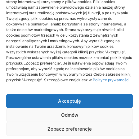
strony internetowej korzystamy z plików cookies. Pliki cookies
umożliwiają nam zapewnienie prawidłowego działania naszej strony
internetowej oraz realizację podstawowych jej funkcji, a po uzyskaniu
Twojej zgody, pliki cookies są przez nas wykorzystywane do
dokonywania pomiarów i analiz korzystania ze strony internetowej, a
także do celów marketingowych. Strona wykorzystuje również pliki
cookies podmiotów trzecich w celu korzystania z zewnętrznych
narzędzi analitycznych i marketingowych. Aby wyrazić zgodę na
instalowanie na Twoim urządzeniu końcowym plików cookies
Dlaczego reklamowe flagi dobrze się
wszystkich wskazanych wyżej kategorii kliknij przycisk "Akceptuję".
sprawdzają w promowaniu firmy
Poszczególne ustawienia plików cookies możesz zmieniać po kliknięciu
przycisku „Zobacz preferencje”. Jeśli ustawienia odpowiadają Twoim
preferencjom, aby wyrazić zgodę na instalowanie plików cookies na
24/09/2024
Twoim urządzeniu końcowym w wybranym przez Ciebie zakresie kliknij
przycisk "Akceptuję". Szczegółowe znajdziesz w
Polityce prywatności
.
Akceptuję
Candelux
.
Odmów
wizytówki nap
Zobacz preferencje