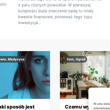
dużo
z paru różnych powodów. W pierwszej
kolejności duże znaczenie będą tu miały
kwestie finansowe, ponieważ tego typu
inwestycja…
owie, Medycyna
Dom, Ogród
W celu świa
aki sposób jest
Czemu wybór
internetowe