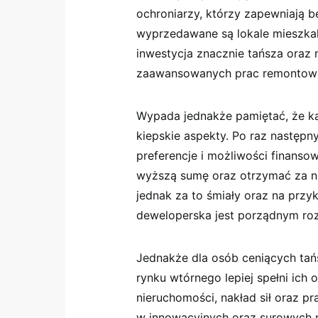
ochroniarzy, którzy zapewniają b
wyprzedawane są lokale mieszkal
inwestycja znacznie tańsza oraz
zaawansowanych prac remontow
Wypada jednakże pamiętać, że ka
kiepskie aspekty. Po raz następ
preferencje i możliwości finanso
wyższą sumę oraz otrzymać za nią
jednak za to śmiały oraz na przyk
deweloperska jest porządnym ro
Jednakże dla osób ceniących tań
rynku wtórnego lepiej spełni ich 
nieruchomości, nakład sił oraz pr
w innowacyjnych oraz surowych m