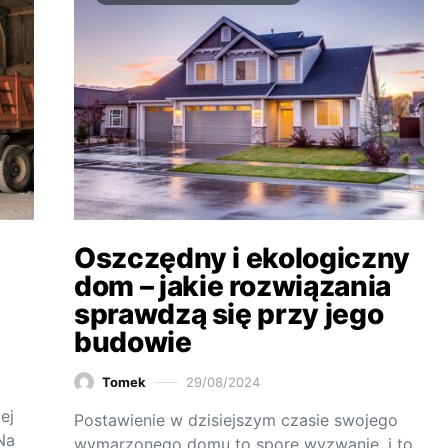
Oszczędny i ekologiczny
dom – jakie rozwiązania
sprawdzą się przy jego
budowie
Tomek
29/08/2024
ej
Postawienie w dzisiejszym czasie swojego
Na
wymarzonego domu to spore wyzwanie, i to