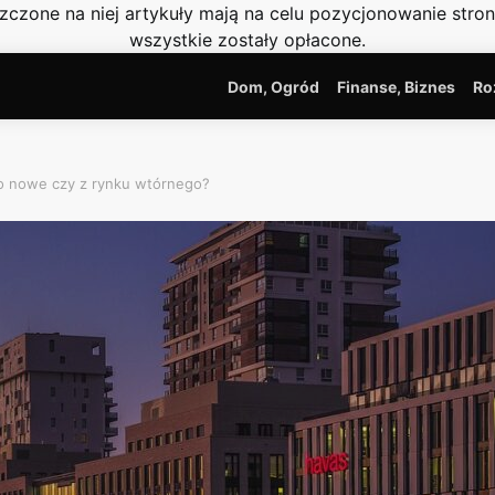
szczone na niej artykuły mają na celu pozycjonowanie str
wszystkie zostały opłacone.
Dom, Ogród
Finanse, Biznes
Ro
go nowe czy z rynku wtórnego?