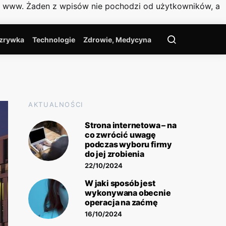
on www. Żaden z wpisów nie pochodzi od użytkowników, a
zrywka
Technologie
Zdrowie, Medycyna
AKTUALNOŚCI
Strona internetowa – na
co zwrócić uwagę
podczas wyboru firmy
do jej zrobienia
22/10/2024
W jaki sposób jest
wykonywana obecnie
operacja na zaćmę
16/10/2024