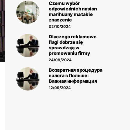
Czemu wybór
odpowiednich nasion
marihuany ma takie
znaczenie
02/10/2024
Dlaczego reklamowe
flagi dobrze się
sprawdzają w
promowaniu firmy
24/09/2024
Возвратная процедура
налога в Польше:
Важная информация
12/09/2024