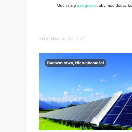
Musisz się
zalogować
, aby móc dodać k
YOU MAY ALSO LIKE
Budownictwo, Nieruchomości