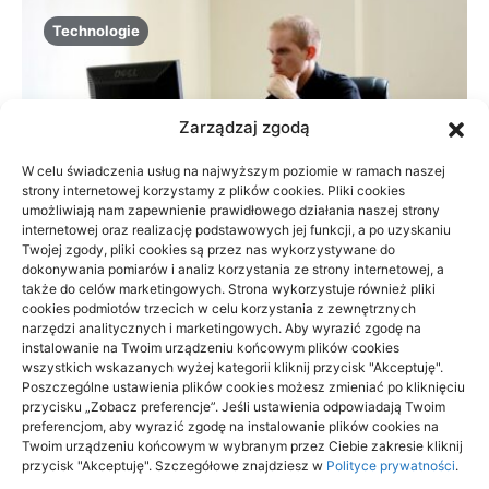
Technologie
Zarządzaj zgodą
W celu świadczenia usług na najwyższym poziomie w ramach naszej
strony internetowej korzystamy z plików cookies. Pliki cookies
umożliwiają nam zapewnienie prawidłowego działania naszej strony
internetowej oraz realizację podstawowych jej funkcji, a po uzyskaniu
Twojej zgody, pliki cookies są przez nas wykorzystywane do
dokonywania pomiarów i analiz korzystania ze strony internetowej, a
także do celów marketingowych. Strona wykorzystuje również pliki
cookies podmiotów trzecich w celu korzystania z zewnętrznych
narzędzi analitycznych i marketingowych. Aby wyrazić zgodę na
instalowanie na Twoim urządzeniu końcowym plików cookies
Dlaczego reklamowe flagi dobrze się
wszystkich wskazanych wyżej kategorii kliknij przycisk "Akceptuję".
sprawdzają w promowaniu firmy
Poszczególne ustawienia plików cookies możesz zmieniać po kliknięciu
przycisku „Zobacz preferencje”. Jeśli ustawienia odpowiadają Twoim
preferencjom, aby wyrazić zgodę na instalowanie plików cookies na
24/09/2024
Twoim urządzeniu końcowym w wybranym przez Ciebie zakresie kliknij
przycisk "Akceptuję". Szczegółowe znajdziesz w
Polityce prywatności
.