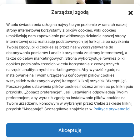
Zarządzaj zgodą
W celu świadczenia usług na najwyższym poziomie w ramach naszej
strony internetowej korzystamy z plików cookies. Pliki cookies
umożliwiają nam zapewnienie prawidłowego działania naszej strony
internetowej oraz realizację podstawowych jej funkcji, a po uzyskaniu
Twojej zgody, pliki cookies są przez nas wykorzystywane do
dokonywania pomiarów i analiz korzystania ze strony internetowej, a
także do celów marketingowych. Strona wykorzystuje również pliki
cookies podmiotów trzecich w celu korzystania z zewnętrznych
narzędzi analitycznych i marketingowych. Aby wyrazić zgodę na
instalowanie na Twoim urządzeniu końcowym plików cookies
Dlaczego reklamowe flagi dobrze się
wszystkich wskazanych wyżej kategorii kliknij przycisk "Akceptuję".
sprawdzają w promowaniu firmy
Poszczególne ustawienia plików cookies możesz zmieniać po kliknięciu
przycisku „Zobacz preferencje”. Jeśli ustawienia odpowiadają Twoim
preferencjom, aby wyrazić zgodę na instalowanie plików cookies na
24/09/2024
Twoim urządzeniu końcowym w wybranym przez Ciebie zakresie kliknij
przycisk "Akceptuję". Szczegółowe znajdziesz w
Polityce prywatności
.
Akceptuję