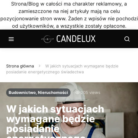
Strona/Blog w całości ma charakter reklamowy, a
zamieszczone na niej artykuły mają na celu
pozycjonowanie stron www. Żaden z wpisów nie pochodzi
od użytkowników, a wszystkie zostały opłacone.
Strona główna
W jakich sytuacjach wymagane będzie
posiadanie energetycznego świadectwa
Budownictwo, Nieruchomości
205 views
W jakich sytuacjach
wymagane będzie
posiadanie