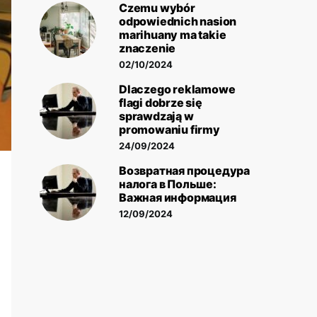
Czemu wybór
odpowiednich nasion
marihuany ma takie
znaczenie
02/10/2024
Dlaczego reklamowe
flagi dobrze się
sprawdzają w
promowaniu firmy
24/09/2024
Возвратная процедура
налога в Польше:
Важная информация
12/09/2024