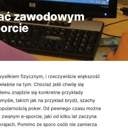
tać zawodowym
orcie
 wysiłkiem fizycznym, i rzeczywiście większość
łaśnie na tym. Chociaż jeśli chwilę się
lemu znajdzie się konkretne przykłady
 umyśle, takich jak na przykład brydż, szachy
popularnością poker. Od pewnego czasu można
 zwanym e-sporcie, jaki od kilku lat zaczyna
krajach. Pomimo że sporo osób nie zamierza