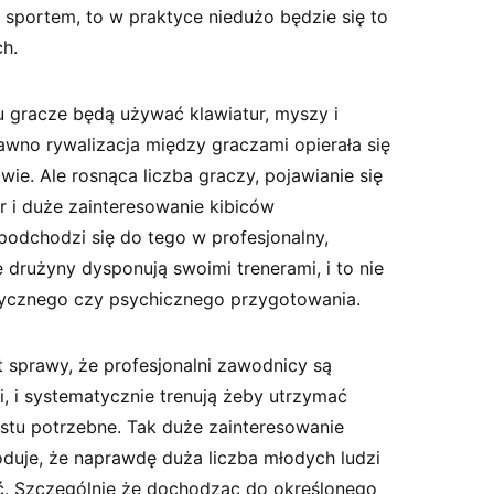
sportem, to w praktyce niedużo będzie się to
ch.
ru gracze będą używać klawiatur, myszy i
awno rywalizacja między graczami opierała się
ie. Ale rosnąca liczba graczy, pojawianie się
r i duże zainteresowanie kibiców
podchodzi się do tego w profesjonalny,
rużyny dysponują swoimi trenerami, i to nie
izycznego czy psychicznego przygotowania.
 sprawy, że profesjonalni zawodnicy są
 i systematycznie trenują żeby utrzymać
ostu potrzebne. Tak duże zainteresowanie
uje, że naprawdę duża liczba młodych ludzi
. Szczególnie że dochodząc do określonego