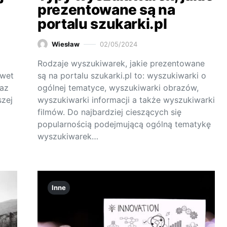
prezentowane są na
portalu szukarki.pl
Wiesław
02/05/2024
Rodzaje wyszukiwarek, jakie prezentowane
awet
są na portalu szukarki.pl to: wyszukiwarki o
raz
ogólnej tematyce, wyszukiwarki obrazów,
szej
wyszukiwarki informacji a także wyszukiwarki
filmów. Do najbardziej cieszących się
popularnością podejmującą ogólną tematykę
wyszukiwarek…
Inne