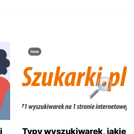
Inne
j
Typy wyszukiwarek, jakie