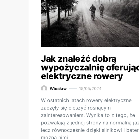
Jak znaleźć dobrą
wypożyczalnię oferują
elektryczne rowery
Wiesław
15/05/2024
W ostatnich latach rowery elektryczne
zaczęły się cieszyć rosnącym
zainteresowaniem. Wynika to z tego, że
pozwalają z jednej strony na normalną ja
lecz równocześnie dzięki silnikowi i bateri
można nimi…