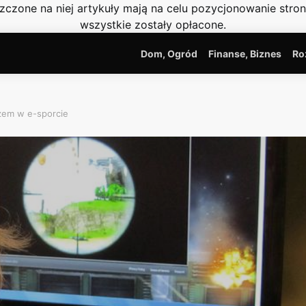
szczone na niej artykuły mają na celu pozycjonowanie str
wszystkie zostały opłacone.
Dom, Ogród
Finanse, Biznes
Ro
em w e-sporcie