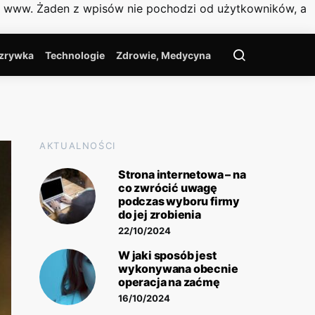
on www. Żaden z wpisów nie pochodzi od użytkowników, a
zrywka
Technologie
Zdrowie, Medycyna
AKTUALNOŚCI
Strona internetowa – na
co zwrócić uwagę
podczas wyboru firmy
do jej zrobienia
22/10/2024
W jaki sposób jest
wykonywana obecnie
operacja na zaćmę
16/10/2024