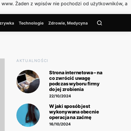
on www. Żaden z wpisów nie pochodzi od użytkowników, a
zrywka
Technologie
Zdrowie, Medycyna
AKTUALNOŚCI
Strona internetowa – na
co zwrócić uwagę
podczas wyboru firmy
do jej zrobienia
22/10/2024
W jaki sposób jest
wykonywana obecnie
operacja na zaćmę
16/10/2024