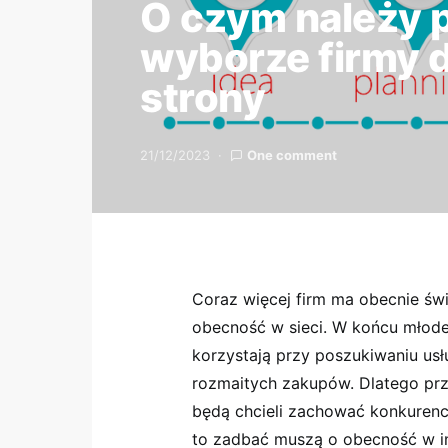
O czym należy 
wyborze firmy 
strony
21/12/2023
One comment
Coraz więcej firm ma obecnie świ
obecność w sieci. W końcu młode 
korzystają przy poszukiwaniu usł
rozmaitych zakupów. Dlatego prz
będą chcieli zachować konkurenc
to zadbać muszą o obecność w int