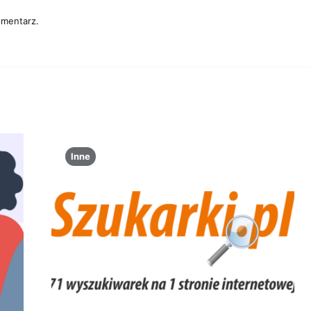
omentarz.
Inne