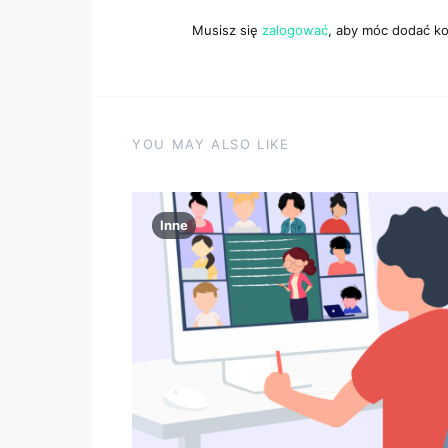
Musisz się
zalogować
, aby móc dodać k
YOU MAY ALSO LIKE
Inne