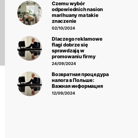
Czemu wybór
odpowiednich nasion
marihuany ma takie
znaczenie
02/10/2024
Dlaczego reklamowe
flagi dobrze się
sprawdzają w
promowaniu firmy
24/09/2024
Возвратная процедура
налога в Польше:
Важная информация
12/09/2024