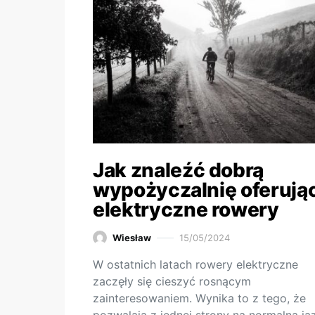
Jak znaleźć dobrą
wypożyczalnię oferują
elektryczne rowery
Wiesław
15/05/2024
W ostatnich latach rowery elektryczne
zaczęły się cieszyć rosnącym
zainteresowaniem. Wynika to z tego, że