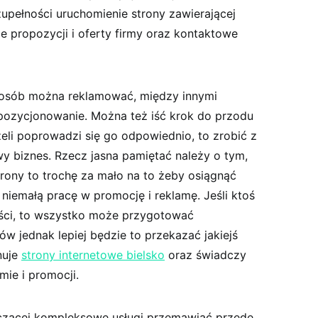
upełności uruchomienie strony zawierającej
 propozycji i oferty firmy oraz kontaktowe
osób można reklamować, między innymi
pozycjonowanie. Można też iść krok do przodu
żeli poprowadzi się go odpowiednio, to zrobić z
 biznes. Rzecz jasna pamiętać należy o tym,
rony to trochę za mało na to żeby osiągnąć
 niemałą pracę w promocję i reklamę. Jeśli ktoś
ości, to wszystko może przygotować
w jednak lepiej będzie to przekazać jakiejś
nuje
strony internetowe bielsko
oraz świadczy
mie i promocji.
dczącej kompleksowe usługi przemawiać przede