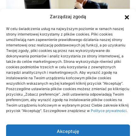
Zarządzaj zgodą
W celu świadczenia usług na najwyższym poziomie w ramach naszej
strony internetowej korzystamy z plików cookies. Pliki cookies
umożliwiają nam zapewnienie prawidłowego działania naszej strony
internetowej oraz realizację podstawowych jej funkcji, a po uzyskaniu
Twojej zgody, pliki cookies są przez nas wykorzystywane do
dokonywania pomiarów i analiz korzystania ze strony internetowej, a
także do celów marketingowych. Strona wykorzystuje również pliki
cookies podmiotów trzecich w celu korzystania z zewnętrznych
narzędzi analitycznych i marketingowych. Aby wyrazić zgodę na
instalowanie na Twoim urządzeniu końcowym plików cookies
Dlaczego reklamowe flagi dobrze się
wszystkich wskazanych wyżej kategorii kliknij przycisk "Akceptuję".
sprawdzają w promowaniu firmy
Poszczególne ustawienia plików cookies możesz zmieniać po kliknięciu
przycisku „Zobacz preferencje”. Jeśli ustawienia odpowiadają Twoim
preferencjom, aby wyrazić zgodę na instalowanie plików cookies na
24/09/2024
Twoim urządzeniu końcowym w wybranym przez Ciebie zakresie kliknij
przycisk "Akceptuję". Szczegółowe znajdziesz w
Polityce prywatności
.
Akceptuję