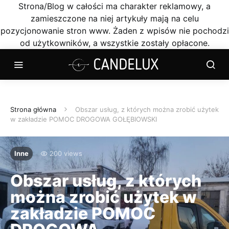
Strona/Blog w całości ma charakter reklamowy, a
zamieszczone na niej artykuły mają na celu
pozycjonowanie stron www. Żaden z wpisów nie pochodzi
od użytkowników, a wszystkie zostały opłacone.
Strona główna
Obszar usług, z których można zrobić użytek
w zakładzie POMOC DROGOWA GOŁĘBIOWSKI
Inne
200 views
Obszar usług, z których
można zrobić użytek w
zakładzie POMOC